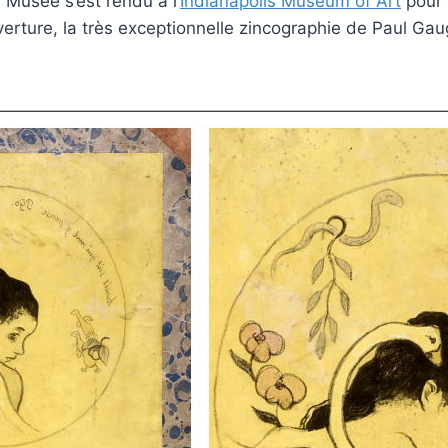
 Musée s’est rendu à l’
Indianapolis Museum of Art
pour c
erture, la très exceptionnelle zincographie de Paul Gaug