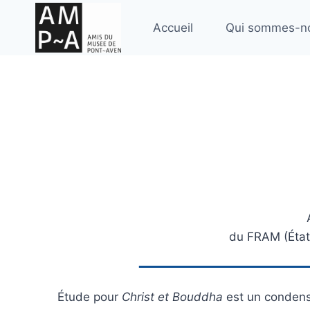
Aller
au
Accueil
Qui sommes-n
contenu
du FRAM (État/
Étude pour
Christ et Bouddha
est un condens