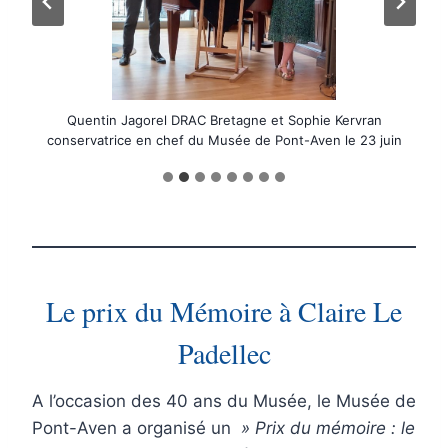
Intervention de Christian Dautel, Vice-Président de CCA
Intervention d’Olivier Bellec, Président de Concarneau
Erwan Le Glouannec, Président des Amis du Musée
Intervention de Quentin Jagorel DRAC de Bretagne
Portrait d’Eric Forbes-Roberston par Emile Bernard
Quentin Jagorel DRAC Bretagne et Sophie Kervran
C. Dautel, O. Bellec, Q. Jagorel, S. Kervran
Erwan le Glouannec et Sophie Kervran
conservatrice en chef du Musée de Pont-Aven le 23 juin
Cornouaille Agglomération le 23 juin 2025
et Maire de Pont-Aven
Le prix du Mémoire à Claire Le
Padellec
A l’occasion des 40 ans du Musée, le Musée de
Pont-Aven a organisé un
» Prix du mémoire : le